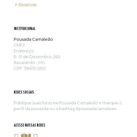
Reservas
INSTITUICIONAL
Pousada Camaleão
CNPJ:
Endereço:
R. 31 de Dezembro, 263
Itacarambi - MG
CEP: 39470-000
REDES SOCIAIS
Publique suas fotos na Pousada Camaleão e marque o
perfil da pousada ou a hashtag #pousadacamaleao.
ACESSE NOSSAS REDES